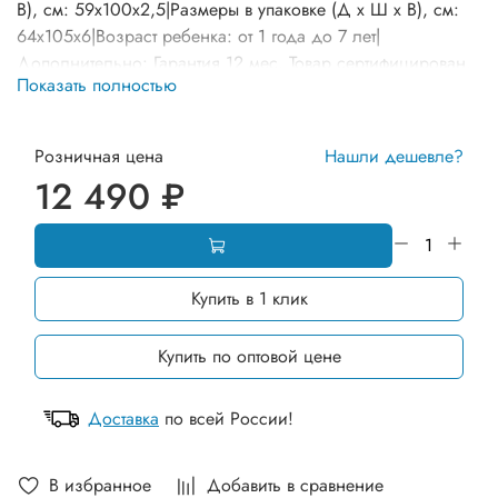
В), см: 59х100х2,5|Размеры в упаковке (Д х Ш х В), см:
64х105х6|Возраст ребенка: от 1 года до 7 лет|
Дополнительно: Гарантия 12 мес. Товар сертифицирован.
Показать полностью
Оборудование может отличаться от представленного на
фото по комплектации и расцветке элементов.
Розничная цена
Нашли дешевле?
12 490 ₽
Купить в 1 клик
Купить по оптовой цене
Доставка
по всей России!
В избранное
Добавить в сравнение