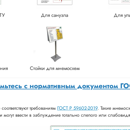
ТУ
Для санузла
Для ул
ения
Стойки для мнемосхем
мьтесь с нормативным документом ГО
 соответствуют требованиям
ГОСТ Р 59602-2019
. Такие мнемос
и могут ввести в заблуждение тотально слепого или слабовид