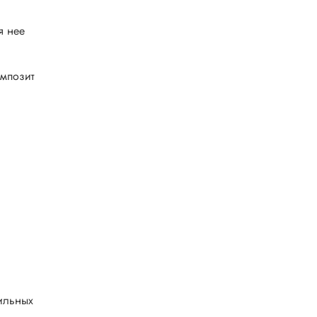
я нее
омпозит
ильных