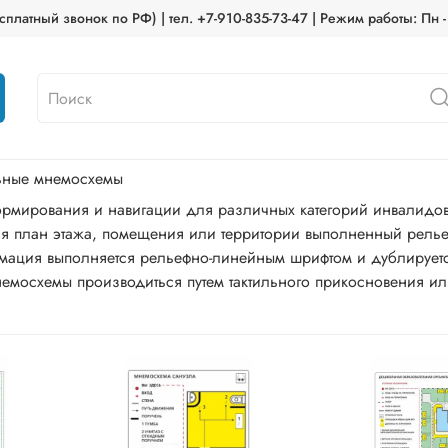
платный звонок по РФ) | тел. +7-910-835-73-47 | Режим работы: Пн -
льные мнемосхемы
рмирования и навигации для различных категорий инвалидо
ся план этажа, помещения или территории выполненный рель
рмация выполняется рельефно-линейным шрифтом и дублирует
мосхемы производиться путем тактильного прикосновения ил