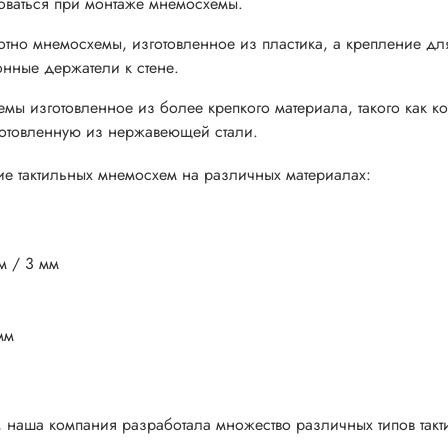
зоваться при монтаже мнемосхемы.
тно мнемосхемы, изготовленное из пластика, а крепление дл
онные держатели к стене.
ы изготовленное из более крепкого материала, такого как к
зготовленную из нержавеющей стали.
ие тактильных мнемосхем на различных материалах:
м / 3 мм
мм
 наша компания разработала множество различных типов такт