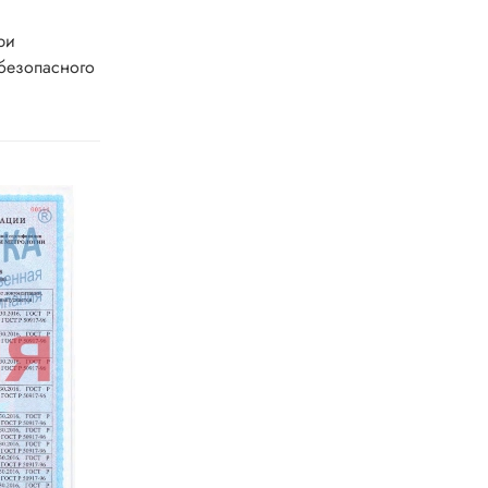
ри
безопасного