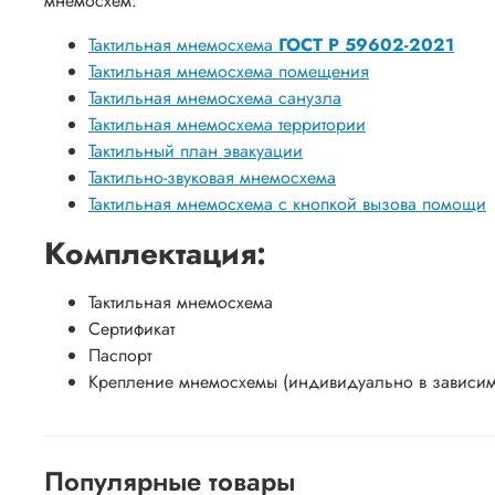
мнемосхем:
Тактильная мнемосхема
ГОСТ Р 59602-2021
Тактильная мнемосхема помещения
Тактильная мнемосхема санузла
Тактильная мнемосхема территории
Тактильный план эвакуации
Тактильно-звуковая мнемосхема
Тактильная мнемосхема с кнопкой вызова помощи
Комплектация:
Тактильная мнемосхема
Сертификат
Паспорт
Крепление мнемосхемы (индивидуально в зависимо
Популярные товары