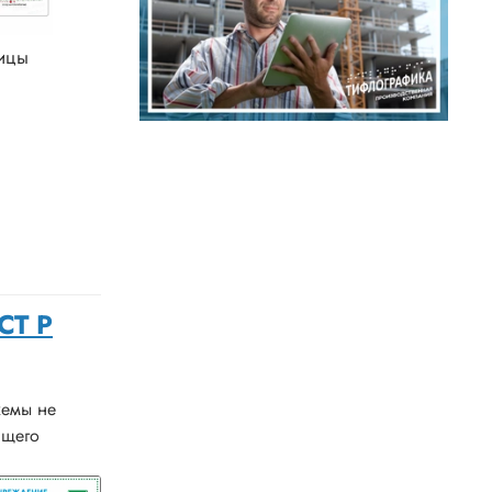
ицы
СТ Р
хемы не
ящего