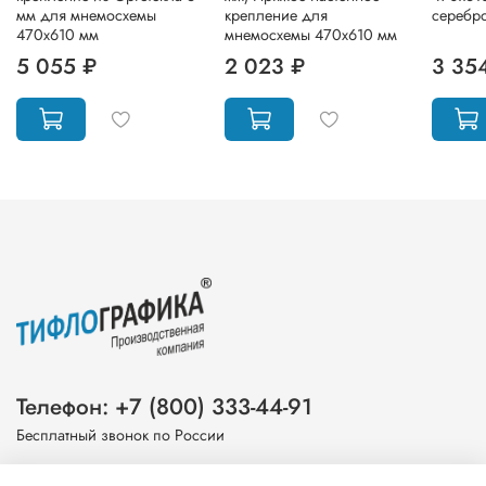
мм для мнемосхемы
крепление для
серебр
470х610 мм
мнемосхемы 470х610 мм
5 055 ₽
2 023 ₽
3 35
Телефон: +7 (800) 333-44-91
Бесплатный звонок по России
Эл. почта: info@tiflografika.com