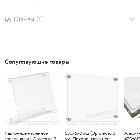
Отзывы (1)
Сопутствующие товары
Наклонное настенное
550х690 мм (Оргстекло 3
Алюмин
крепление из Оргстекла 3
мм) Прямое настенное
470х610