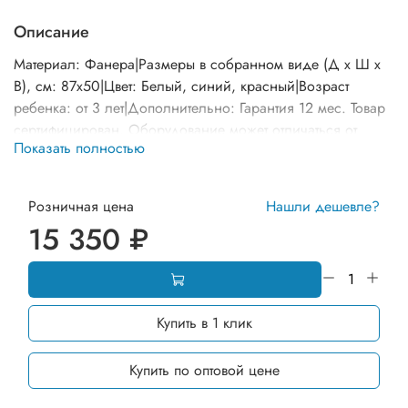
Описание
Материал: Фанера|Размеры в собранном виде (Д х Ш х
В), см: 87х50|Цвет: Белый, синий, красный|Возраст
ребенка: от 3 лет|Дополнительно: Гарантия 12 мес. Товар
сертифицирован. Оборудование может отличаться от
Показать полностью
представленного на фото по комплектации и расцветке
элементов.
Розничная цена
Нашли дешевле?
15 350 ₽
Купить в 1 клик
Купить по оптовой цене