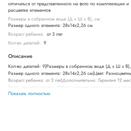
отличаться от представленного на фото по комплектации и
расцветке элементов
Размеры в собранном виде (Д х Ш х В), см:
Размер одного элемента: 28х14х2,26 см
Возраст ребенка:
от 3 лет
Кол-во деталей:
9
Описание
Кол-во деталей: 9|Размеры в собранном виде (Д х Ш х В),
Размер одного элемента: 28х14х2,26 см|Цвет: Разноцветн
Возраст ребенка: от 3 лет|Дополнительно: Гарантия 12 мес
Товар сертифицирован. Оборудование может отличаться о
Показать полностью
представленного на фото по комплектации и расцветке
элементов