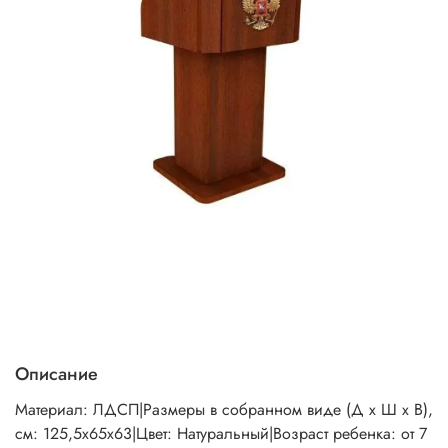
Описание
Материал: ЛДСП|Размеры в собранном виде (Д х Ш х В),
см: 125,5х65х63|Цвет: Натуральный|Возраст ребенка: от 7