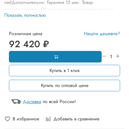
лет|Дополнительно: Гарантия 12 мес. Товар
сертифицирован. Оборудование может отличаться от
Показать полностью
представленного на фото по комплектации и расцветке
элементов
Розничная цена
Нашли дешевле?
92 420 ₽
Купить в 1 клик
Купить по оптовой цене
Доставка
по всей России!
В избранное
Добавить в сравнение