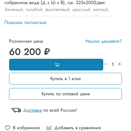
собранном виде (Д х Ш х В), см: 325х200|Цвет:
Зеленый, голубой, фиолетовый, красный, желтый,
оранжевый, белый|Тип отгрузки: В разборе|Возраст
Показать полностью
ребенка: от 1 года до 7 лет|Дополнительно: Гарантия 12
мес. Товар сертифицирован. Оборудование может
отличаться от представленного на фото по комплектации и
Розничная цена
Нашли дешевле?
расцветке элементов
60 200 ₽
Купить в 1 клик
Купить по оптовой цене
Доставка
по всей России!
В избранное
Добавить в сравнение