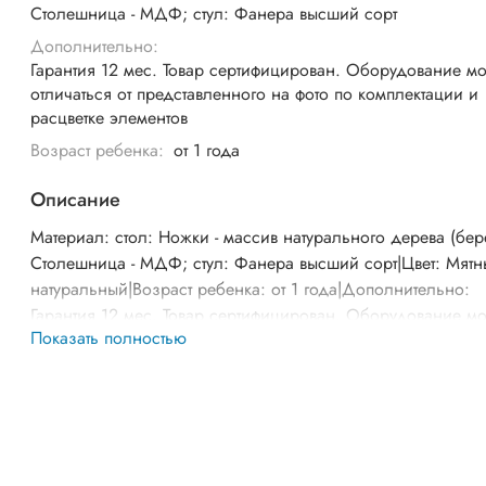
Столешница - МДФ; стул: Фанера высший сорт
Дополнительно:
Гарантия 12 мес. Товар сертифицирован. Оборудование м
отличаться от представленного на фото по комплектации и
расцветке элементов
Возраст ребенка:
от 1 года
Описание
Материал: стол: Ножки - массив натурального дерева (бер
Столешница - МДФ; стул: Фанера высший сорт|Цвет: Мятн
натуральный|Возраст ребенка: от 1 года|Дополнительно:
Гарантия 12 мес. Товар сертифицирован. Оборудование м
Показать полностью
отличаться от представленного на фото по комплектации и
расцветке элементов