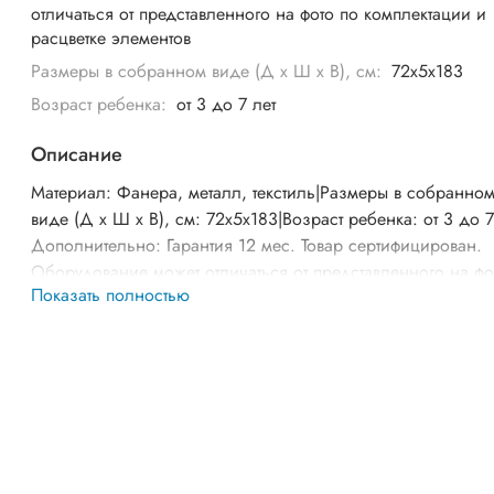
отличаться от представленного на фото по комплектации и
расцветке элементов
Размеры в собранном виде (Д х Ш х В), см:
72x5x183
Возраст ребенка:
от 3 до 7 лет
Описание
Материал: Фанера, металл, текстиль|Размеры в собранно
виде (Д х Ш х В), см: 72x5x183|Возраст ребенка: от 3 до 7
Дополнительно: Гарантия 12 мес. Товар сертифицирован.
Оборудование может отличаться от представленного на фо
Показать полностью
комплектации и расцветке элементов