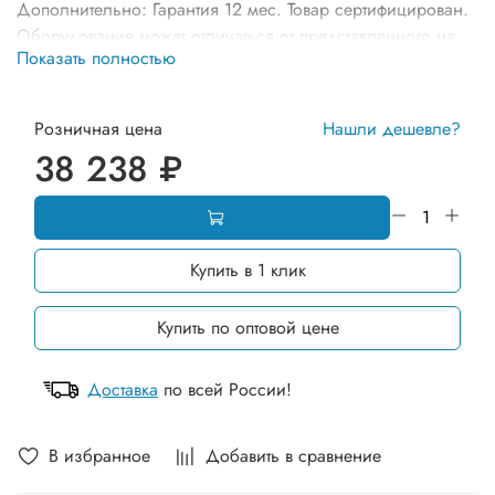
Дополнительно: Гарантия 12 мес. Товар сертифицирован.
Оборудование может отличаться от представленного на
Показать полностью
фото по комплектации и расцветке элементов
Розничная цена
Нашли дешевле?
38 238 ₽
Купить в 1 клик
Купить по оптовой цене
Доставка
по всей России!
В избранное
Добавить в сравнение