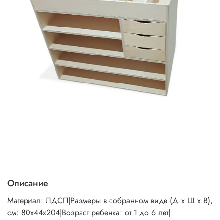
Описание
Материал: ЛДСП|Размеры в собранном виде (Д х Ш х В),
см: 80х44х204|Возраст ребенка: от 1 до 6 лет|