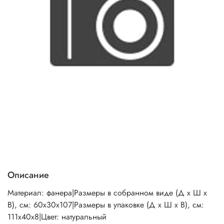
Описание
Материал: фанера|Размеры в собранном виде (Д х Ш х
В), см: 60х30х107|Размеры в упаковке (Д х Ш х В), см:
111х40х8|Цвет: натуральный