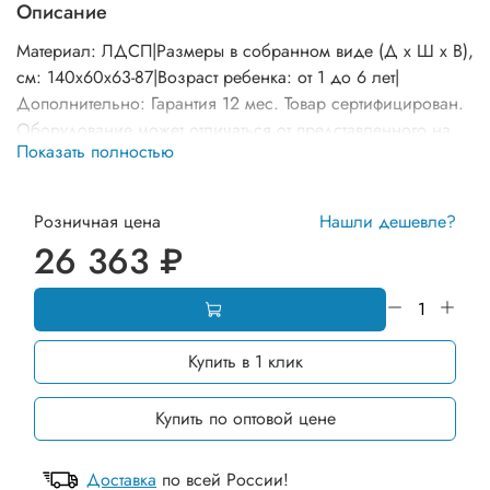
Описание
Материал: ЛДСП|Размеры в собранном виде (Д х Ш х В),
см: 140х60х63-87|Возраст ребенка: от 1 до 6 лет|
Дополнительно: Гарантия 12 мес. Товар сертифицирован.
Оборудование может отличаться от представленного на
Показать полностью
фото по комплектации и расцветке элементов
Розничная цена
Нашли дешевле?
26 363 ₽
Купить в 1 клик
Купить по оптовой цене
Доставка
по всей России!