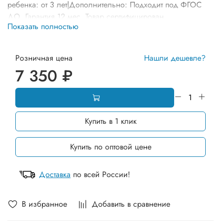
ребенка: от 3 лет|Дополнительно: Подходит под ФГОС
ДО. Гарантия 12 мес. Товар сертифицирован.
Показать полностью
Оборудование может отличаться от представленного на
фото по комплектации и расцветке элементов
Розничная цена
Нашли дешевле?
7 350 ₽
Купить в 1 клик
Купить по оптовой цене
Доставка
по всей России!
В избранное
Добавить в сравнение