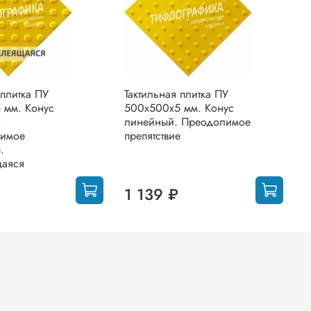
 плитка ПУ
Тактильная плитка ПУ
Т
 мм. Конус
500х500х5 мм. Конус
5
.
линейный. Преодолимое
л
лимое
препятствие
п
.
С
щаяся
1 139 ₽