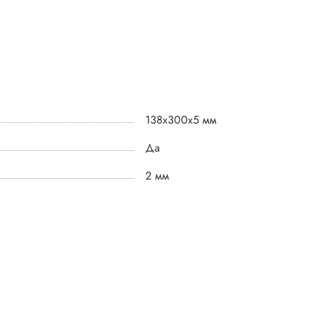
138х300х5 мм
Да
2 мм