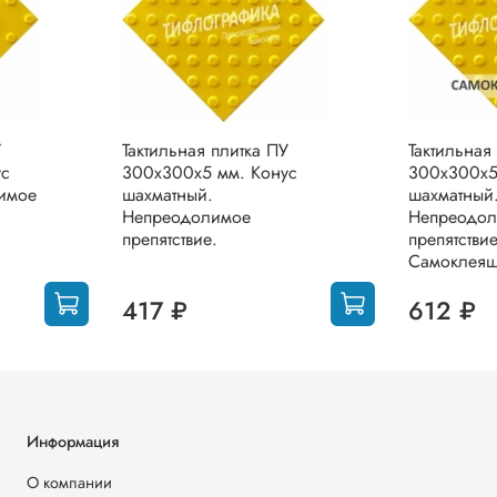
У
Тактильная плитка ПУ
Тактильная
ус
300х300х5 мм. Конус
300х300х5
имое
шахматный.
шахматный
Непреодолимое
Непреодо
препятствие.
препятствие
Самоклея
417 ₽
612 ₽
Информация
О компании