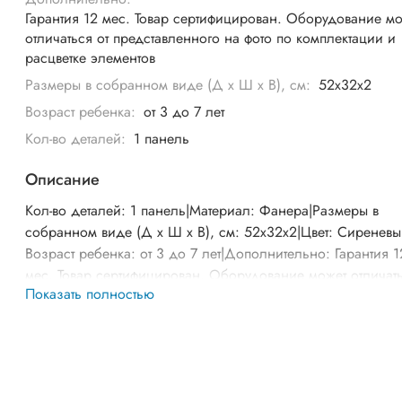
Гарантия 12 мес. Товар сертифицирован. Оборудование м
отличаться от представленного на фото по комплектации и
расцветке элементов
Размеры в собранном виде (Д х Ш х В), см:
52х32х2
Возраст ребенка:
от 3 до 7 лет
Кол-во деталей:
1 панель
Описание
Кол-во деталей: 1 панель|Материал: Фанера|Размеры в
собранном виде (Д х Ш х В), см: 52х32х2|Цвет: Сиреневы
Возраст ребенка: от 3 до 7 лет|Дополнительно: Гарантия 1
мес. Товар сертифицирован. Оборудование может отличат
Показать полностью
от представленного на фото по комплектации и расцветке
элементов