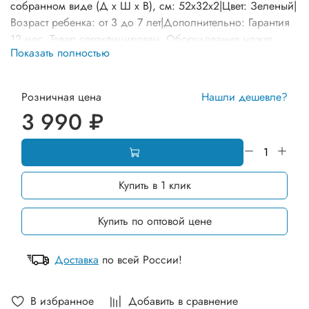
собранном виде (Д х Ш х В), см: 52х32х2|Цвет: Зеленый|
Возраст ребенка: от 3 до 7 лет|Дополнительно: Гарантия
12 мес. Товар сертифицирован. Оборудование может
Показать полностью
отличаться от представленного на фото по комплектации и
расцветке элементов
Розничная цена
Нашли дешевле?
3 990 ₽
Купить в 1 клик
Купить по оптовой цене
Доставка
по всей России!
В избранное
Добавить в сравнение