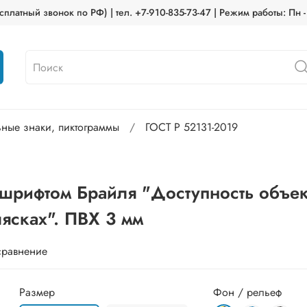
платный звонок по РФ) | тел. +7-910-835-73-47 | Режим работы: Пн -
ьные знаки, пиктограммы
ГОСТ Р 52131-2019
с шрифтом Брайля "Доступность объе
ясках". ПВХ 3 мм
сравнение
Размер
Фон / рельеф