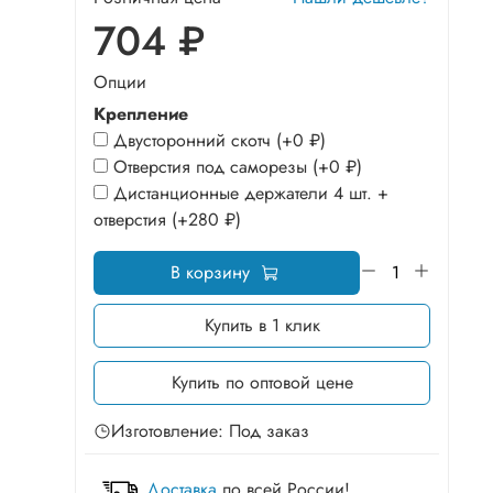
704 ₽
Опции
Крепление
Двусторонний скотч
(+
0 ₽
)
Отверстия под саморезы
(+
0 ₽
)
Дистанционные держатели 4 шт. +
отверстия
(+
280 ₽
)
В корзину
Купить в 1 клик
Купить по оптовой цене
Изготовление: Под заказ
Доставка
по всей России!