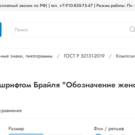
платный звонок по РФ) | тел. +7-910-835-73-47 | Режим работы: Пн -
ьные знаки, пиктограммы
ГОСТ Р 52131-2019
Компози
с шрифтом Брайля "Обозначение женс
 сравнение
Размер
Фон / рельеф