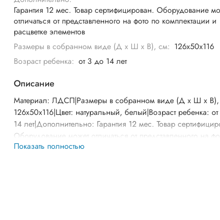
Гарантия 12 мес. Товар сертифицирован. Оборудование м
отличаться от представленного на фото по комплектации и
расцветке элементов
Размеры в собранном виде (Д х Ш х В), см:
126х50х116
Возраст ребенка:
от 3 до 14 лет
Описание
Материал: ЛДСП|Размеры в собранном виде (Д х Ш х В),
126х50х116|Цвет: натуральный, белый|Возраст ребенка: от
14 лет|Дополнительно: Гарантия 12 мес. Товар сертифицир
Оборудование может отличаться от представленного на фо
Показать полностью
комплектации и расцветке элементов