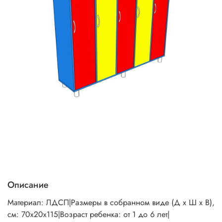
Описание
Материал: ЛДСП|Размеры в собранном виде (Д х Ш х В),
см: 70х20х115|Возраст ребенка: от 1 до 6 лет|