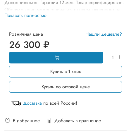
Дополнительно: Гарантия 12 мес. Товар сертифицирован.
Оборудование может отличаться от представленного на
Показать полностью
фото по комплектации и расцветке элементов
Розничная цена
Нашли дешевле?
26 300 ₽
Купить в 1 клик
Купить по оптовой цене
Доставка
по всей России!
В избранное
Добавить в сравнение