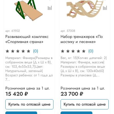
арт.
61902
арт.
57008
Развивающий комплекс
Набор тренажеров «По
«Спортивная страна»
мостику и лесенке»
(0)
(0)
Материал: Фанера|Размеры в
Вес, кг: 15|Кол-во деталей: 2|
собранном виде (Д х Ш х В),
Материал: Фанера, массив|
см: 103,4х55х53,7|Цвет:
Размеры в собранном виде
Натуральный, зеленый|
(Д х Ш х В), см: 130х40х60|
Возраст ребенка: от 1 года до
Размеры в упаковке (Д...
7...
Розничная цена за 1 шт.
Розничная цена за 1 шт.
15 420 ₽
23 700 ₽
Купить по оптовой цене
Купить по оптовой цене