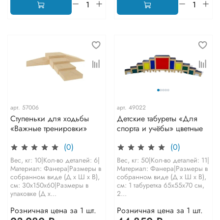
арт.
57006
арт.
49022
Ступеньки для ходьбы
Детские табуреты «Для
«Важные тренировки»
спорта и учёбы» цветные
(0)
(0)
Вес, кг: 10|Кол-во деталей: 6|
Вес, кг: 50|Кол-во деталей: 11|
Материал: Фанера|Размеры в
Материал: Фанера|Размеры в
собранном виде (Д х Ш х В),
собранном виде (Д х Ш х В),
см: 30х150х60|Размеры в
см: 1 табуретка 65х55х70 см,
упаковке (Д х...
2...
Розничная цена за 1 шт.
Розничная цена за 1 шт.