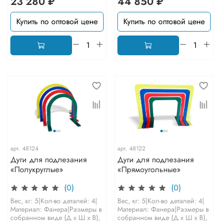
23 280 ₽
44 850 ₽
Купить по оптовой цене
Купить по оптовой цене
арт.
48124
арт.
48122
Дуги для подлезания
Дуги для подлезания
«Полукруглые»
«Прямоугольные»
(0)
(0)
Вес, кг: 5|Кол-во деталей: 4|
Вес, кг: 5|Кол-во деталей: 4|
Материал: Фанера|Размеры в
Материал: Фанера|Размеры в
собранном виде (Д х Ш х В),
собранном виде (Д х Ш х В),