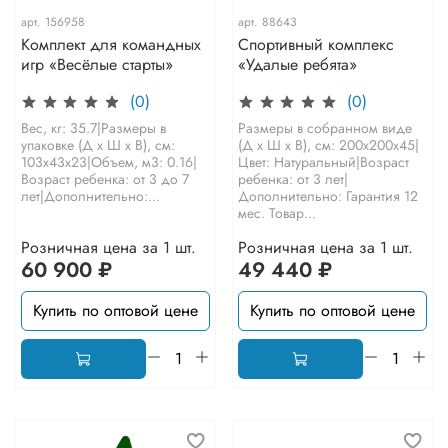
арт.
156958
арт.
88643
Комплект для командных
Спортивный комплекс
игр «Весёлые старты»
«Удалые ребята»
(0)
(0)
Вес, кг: 35.7|Размеры в
Размеры в собранном виде
упаковке (Д х Ш х В), см:
(Д х Ш х В), см: 200х200х45|
103х43х23|Объем, м3: 0.16|
Цвет: Натуральный|Возраст
Возраст ребенка: от 3 до 7
ребенка: от 3 лет|
лет|Дополнительно:...
Дополнительно: Гарантия 12
мес. Товар...
Розничная цена за 1 шт.
Розничная цена за 1 шт.
60 900 ₽
49 440 ₽
Купить по оптовой цене
Купить по оптовой цене