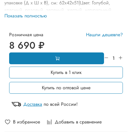
упаковке (Д х Ш х В), см: 62х42х51|Цвет: Голубой,
красный, розовый, зеленый, желтый, натуральный,
Показать полностью
оранжевый|Тип отгрузки: В разборе|Возраст ребенка: от 1
года до 7 лет|Дополнительно: Гарантия 12 мес. Товар
сертифицирован. Оборудование может отличаться от
Розничная цена
Нашли дешевле?
представленного на фото по комплектации и расцветке
8 690 ₽
элементов
Купить в 1 клик
Купить по оптовой цене
Доставка
по всей России!
В избранное
Добавить в сравнение