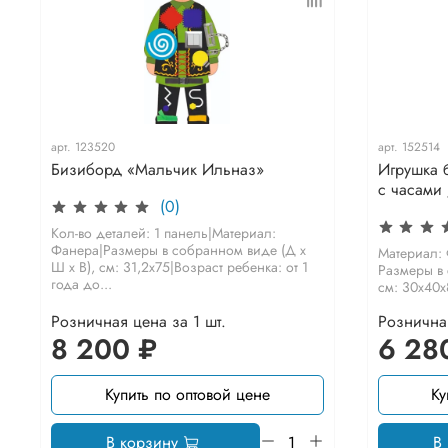
арт.
123520
арт.
152514
Бизиборд «Мальчик Ильназ»
Игрушка 
с часами 
(0)
Кол-во деталей: 1 панель|Материал:
Фанера|Размеры в собранном виде (Д х
Материал: 
Ш х В), см: 31,2х75|Возраст ребенка: от 1
Размеры в 
года до...
см: 30х40х
Розничная цена за 1 шт.
Розничная
8 200 ₽
6 28
Купить по оптовой цене
Ку
В корзину
В