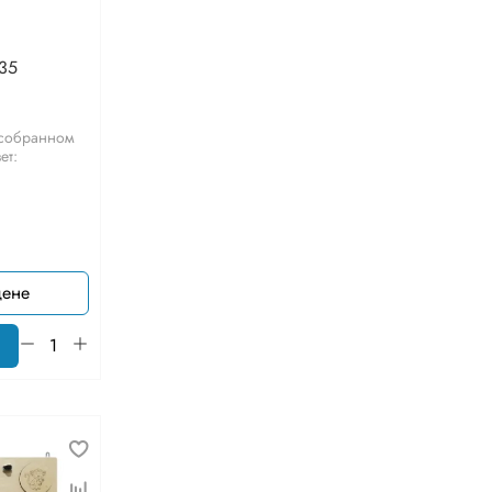
-35
 собранном
ет:
цене