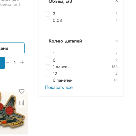
Объем, м3
бенка: от 1
3
1
0.08
1
Кол-во деталей
цене
1
7
6
2
1 панель
186
12
2
6 панелей
18
Показать все