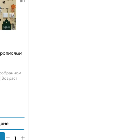
прописями
 собранном
3|Возраст
цене