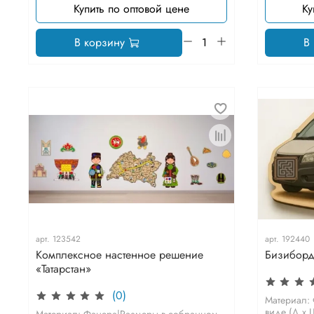
Купить по оптовой цене
Ку
В корзину
В
арт.
123542
арт.
192440
Комплексное настенное решение
Бизиборд
«Татарстан»
(0)
Материал:
виде (Д х Ш
Материал: Фанера|Размеры в собранном