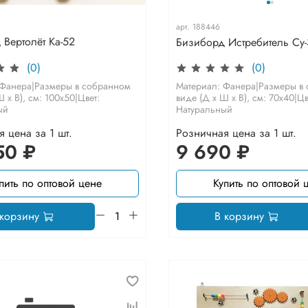
арт.
188446
Вертолёт Ка-52
Бизиборд Истребитель Су
(0)
(0)
 Фанера|Размеры в собранном
Материал: Фанера|Размеры в
 х В), см: 100х50|Цвет:
виде (Д х Ш х В), см: 70х40|Цв
ый
Натуральный
 цена за 1 шт.
Розничная цена за 1 шт.
50 ₽
9 690 ₽
пить по оптовой цене
Купить по оптовой 
 корзину
В корзину