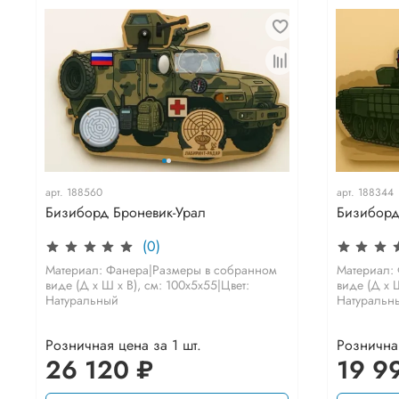
арт.
188560
арт.
188344
Бизиборд Броневик-Урал
Бизиборд
(0)
Материал: Фанера|Размеры в собранном
Материал:
виде (Д х Ш х В), см: 100х5х55|Цвет:
виде (Д х Ш
Натуральный
Натуральн
Розничная цена за 1 шт.
Розничная
26 120 ₽
19 9