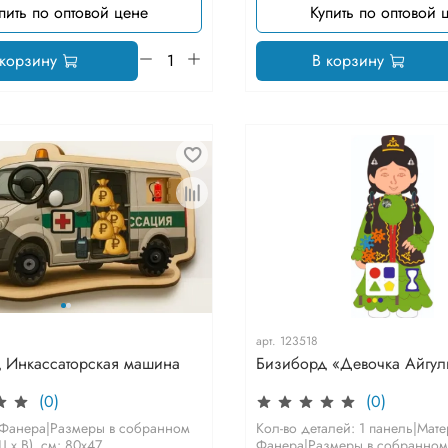
пить по оптовой цене
Купить по оптовой 
 корзину
В корзину
арт.
123518
Бизиборд «Девочка Айгул
 Инкассаторская машина
(0)
(0)
Кол-во деталей: 1 панель|Мат
 Фанера|Размеры в собранном
Фанера|Размеры в собранном 
 х В), см: 80х47