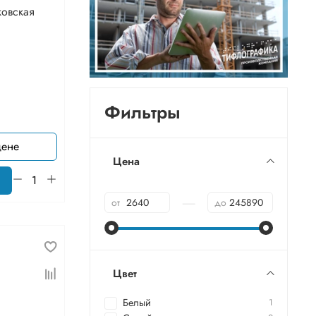
ковская
Фильтры
цене
Цена
—
от
до
Цвет
Белый
1