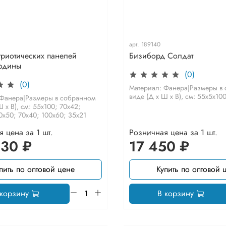
арт.
189140
триотических панелей
Бизиборд Солдат
одины
(0)
(0)
Материал: Фанера|Размеры в
виде (Д х Ш х В), см: 55х5х10
 Фанера|Размеры в собранном
 х В), см: 55х100; 70х42;
0х50; 70х40; 100х60; 35х21
 цена за 1 шт.
Розничная цена за 1 шт.
330 ₽
17 450 ₽
пить по оптовой цене
Купить по оптовой 
 корзину
В корзину