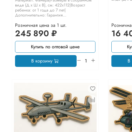
виде (Д х Ш х В), см: 422х112|Возраст
ребенка: от 1 года до 7 лет|
Дополнительно: Гарантия...
Розничная цена за 1 шт.
Розничная
245 890 ₽
16 4
Купить по оптовой цене
Ку
В корзину
В