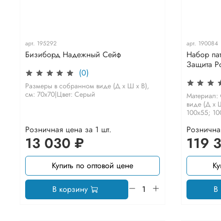
арт.
195292
арт.
190084
Бизиборд Надежный Сейф
Набор па
Защита Р
(0)
Размеры в собранном виде (Д х Ш х В),
см: 70х70|Цвет: Серый
Материал:
виде (Д х Ш
100х55; 10
Розничная цена за 1 шт.
Розничная
13 030 ₽
119 
Купить по оптовой цене
Ку
В корзину
В