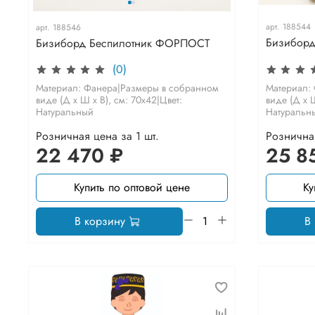
арт.
188544
арт.
188546
Бизиборд 
Бизиборд Беспилотник ФОРПОСТ
(0)
Материал:
Материал: Фанера|Размеры в собранном
виде (Д х Ш
виде (Д х Ш х В), см: 70х42|Цвет:
Натуральн
Натуральный
Розничная цена за 1 шт.
Розничная
22 470 ₽
25 8
Купить по оптовой цене
Ку
В корзину
В