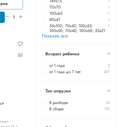
149х75
1
цене
70х70
1
100х65
1
80х47
1
55х100; 70х42; 100х55;
1
100х50; 70х40; 100х60; 35х21
Показать все
Возраст ребенка
от 1 года
2
от 1 года до 7 лет
267
Тип отгрузки
В разборе
63
ь»
В сборе
191
ериал:
виде (Д х