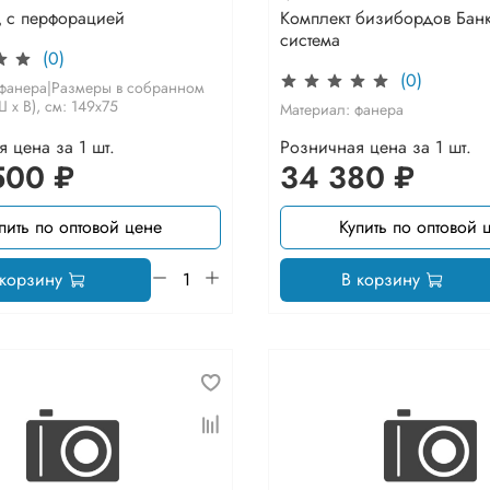
 с перфорацией
Комплект бизибордов Бан
система
(0)
(0)
 фанера|Размеры в собранном
 х В), см: 149х75
Материал: фанера
 цена за 1 шт.
Розничная цена за 1 шт.
500 ₽
34 380 ₽
пить по оптовой цене
Купить по оптовой 
 корзину
В корзину