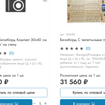
арт.
158688
бизиборд Компакт 30х40 см
Бизиборд С тактильными 
/ на стену
(0)
(0)
Материал: Фанера|Размеры в
виде (Д х Ш х В), см: 100х60х
Фанера, металл, пластик|
ребенка: от 1 года до 7 лет|
собранном виде (Д х Ш х В),
Дополнительно: Гарантия...
8
 цена за 1 шт.
Розничная цена за 1 шт.
0 ₽
31 560 ₽
пить по оптовой цене
Купить по оптовой 
 корзину
В корзину