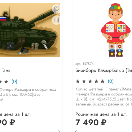
арт.
147874
Бизиборд Камыр-Батыр (Тат
 Танк
(0)
(0)
Кол-во деталей: 1 панель|Мат
 Фанера|Размеры в собранном
Фанера|Размеры в собранном 
 х В), см: 100х60|Цвет:
Ш х В), см: 42х4х75,5|Цвет: К
ый
зеленый|Возраст ребенка: от 1.
 цена за 1 шт.
Розничная цена за 1 шт.
90 ₽
7 490 ₽