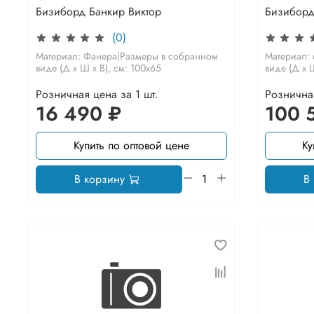
Бизиборд Банкир Виктор
Бизиборд
(0)
Материал: Фанера|Размеры в собранном
Материал:
виде (Д х Ш х В), см: 100х65
виде (Д х Ш
Розничная цена за 1 шт.
Розничная
16 490 ₽
100 
Купить по оптовой цене
Ку
В корзину
В