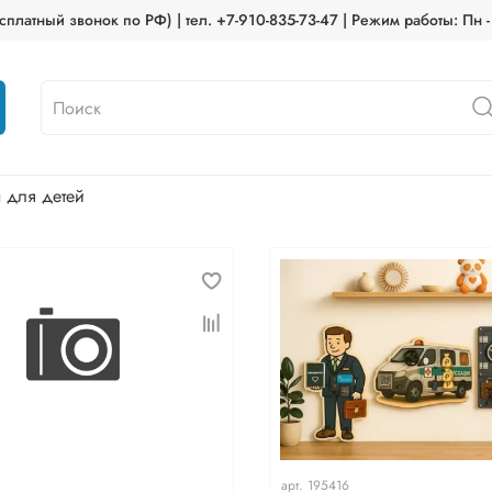
платный звонок по РФ) | тел. +7-910-835-73-47 | Режим работы: Пн -
 для детей
арт.
195416