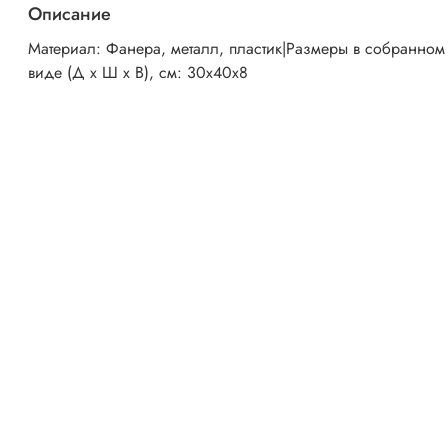
Описание
Материал: Фанера, металл, пластик|Размеры в собранном
виде (Д х Ш х В), см: 30х40х8