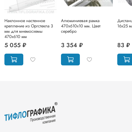
Наклонное настенное
Алюминиевая рамка
Дистан
крепление из Оргстекла 3
470х610х10 мм. Цвет
16х25 м
мм для мнемосхемы
серебро
470х610 мм
5 055 ₽
3 354 ₽
83 ₽